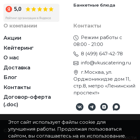
Банкетные блюда
О компании
Контакты
Режим работы с
Акции
08:00 - 21:00
Кейтеринг
8 (499) 647-42-78
О нас
info@vkuscatering.ru
Доставка
г.Москва, ул.
Блог
Орджоникидзе дом 11,
стр.8, метро «Ленинский
Контакты
проспект»
Договор-оферта
(.doc)
Этот сайт использует файлы cookie для
улучшения работы. Продолжая пользоваться
©2026
ИП ТУМАНОВ П.М.
сайтом, вы соглашаетесь на их использование.
Политика конфиденциальности