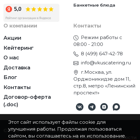
Банкетные блюда
О компании
Контакты
Режим работы с
Акции
08:00 - 21:00
Кейтеринг
8 (499) 647-42-78
О нас
info@vkuscatering.ru
Доставка
г.Москва, ул.
Блог
Орджоникидзе дом 11,
стр.8, метро «Ленинский
Контакты
проспект»
Договор-оферта
(.doc)
Этот сайт использует файлы cookie для
улучшения работы. Продолжая пользоваться
©2026
ИП ТУМАНОВ П.М.
сайтом, вы соглашаетесь на их использование.
Политика конфиденциальности