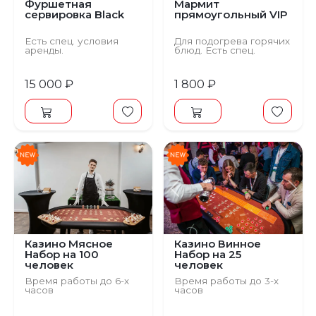
Фуршетная
Мармит
сервировка Black
прямоугольный VIP
Есть спец. условия
Для подогрева горячих
аренды.
блюд. Есть спец.
условия аренды.
15 000 ₽
1 800 ₽
Предыдущий
С
Казино Мясное
Казино Винное
Набор на 100
Набор на 25
человек
человек
Время работы до 6-х
Время работы до 3-х
часов
часов