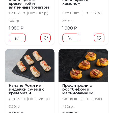
креметтой и
хамоном
вяленным томатом
Сет 12 шт. (1 шт. - 165р.)
Сет 12 шт. (1 шт. - 165р.)
360гр.
360гр.
1 980 ₽
1 980 ₽
Канапе Ролл из
Профитроли с
индейки су-вид с
ростбифом и
крем чиз и
маринованным
оливками
огурцом
Сет 15 шт. (1 шт. - 210 р.)
Сет 15 шт. (1 шт. - 185р.)
300гр.
450гр.