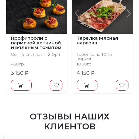
Предыдущий
С
Профитроли с
Тарелка Мясная
пармской ветчиной
нарезка
и вяленым томатом
Сет 15 шт. (1 шт. - 210р.)
Тарелка на 10-15
персон
450гр.
1050гр.
3 150 ₽
4 150 ₽
ОТЗЫВЫ НАШИХ
КЛИЕНТОВ