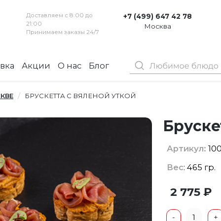
Доставляем с 8:00 до
+7 (499) 647 42 78
21:00
Москва
Принимаем заказы 24/7
вка
Акции
О нас
Блог
Контакты
КВЕ
БРУСКЕТТА С ВЯЛЕНОЙ УТКОЙ
Бруске
Артикул:
10
Вес
: 465 гр.
2 775 ₽
1
-
+