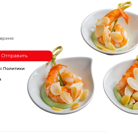
 время
Отправить
ия
Политики
и