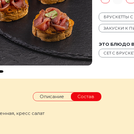
БРУСКЕТТЫ С
ЗАКУСКИ К П
ЭТО БЛЮДО В
СЕТ С БРУСК
Описание
Состав
енная, кресс салат