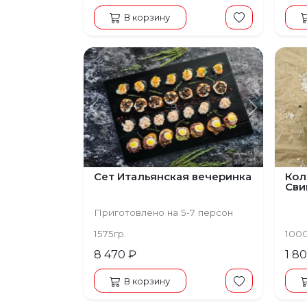
В корзину
Предыдущий
Следую
Сет Итальянская вечеринка
Кол
Сви
Приготовлено на 5-7 персон
1575гр.
100
8 470 ₽
1 8
В корзину