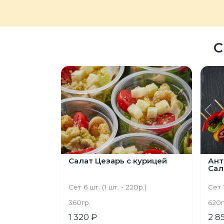
С
Пред
Салат Цезарь с курицей
Ант
Сал
Сет 6 шт. (1 шт. - 220р.)
Cет 1
360гр.
620г
1 320 ₽
2 8