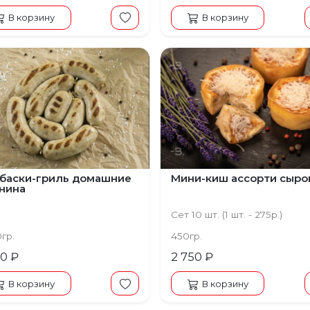
В корзину
В корзину
щий
баски-гриль домашние
Мини-киш ассорти сыро
нина
Сет 10 шт. (1 шт. - 275р.)
0гр.
450гр.
00 ₽
2 750 ₽
В корзину
В корзину