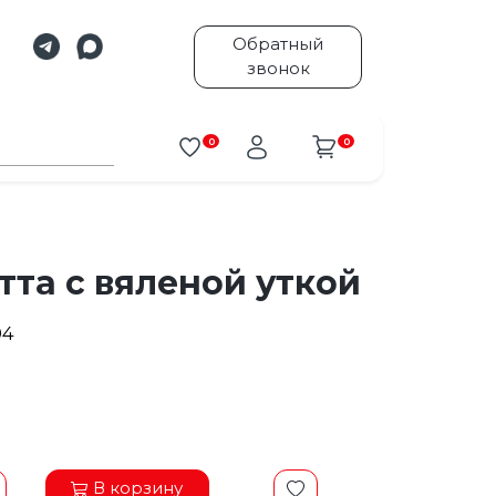
Обратный
звонок
0
0
тта с вяленой уткой
04
В корзину