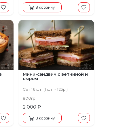
В корзину
в
Мини-сэндвич с ветчиной и
сыром
Сет 16 шт. (1 шт. - 125р.)
800гр.
2 000 ₽
В корзину