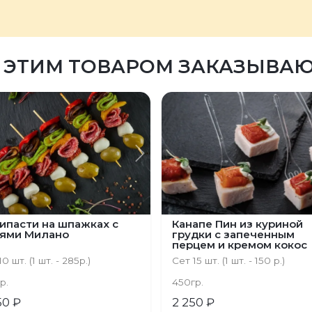
 ЭТИМ ТОВАРОМ ЗАКАЗЫВА
ыдущий
Следующий
ипасти на шпажках с
Канапе Пин из куриной
ями Милано
грудки с запеченным
перцем и кремом кокос
0 шт. (1 шт. - 285р.)
Сет 15 шт. (1 шт. - 150 р.)
р.
450гр.
50 ₽
2 250 ₽