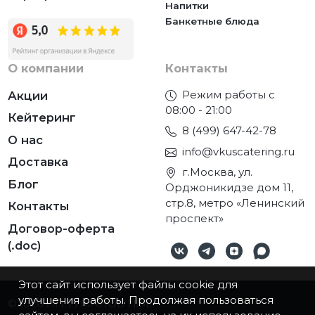
Напитки
Банкетные блюда
О компании
Контакты
Режим работы с
Акции
08:00 - 21:00
Кейтеринг
8 (499) 647-42-78
О нас
info@vkuscatering.ru
Доставка
г.Москва, ул.
Блог
Орджоникидзе дом 11,
стр.8, метро «Ленинский
Контакты
проспект»
Договор-оферта
(.doc)
Этот сайт использует файлы cookie для
улучшения работы. Продолжая пользоваться
©2026
ИП ТУМАНОВ П.М.