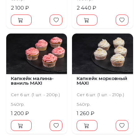
2 100 ₽
2 440 ₽
Капкейк малина-
Капкейк морковный
ваниль MAXI
MAXI
Сет 6 шт. (1 шт. - 200р.)
Сет 6 шт. (1 шт. - 210р.)
540гр.
540гр.
1 200 ₽
1 260 ₽