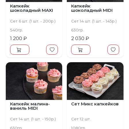
Капкейк
Капкейк
шоколадный MAXI
шоколадный MIDI
Сет 6 шт. (1 шт. - 200р.)
Сет 14 шт. (1 шт. - 145р.)
540гр.
630гр.
1 200 ₽
2 030 ₽
Капкейк малина-
Сет Микс капкейков
ваниль MIDI
Сет 14 шт. (1 шт. - 150р.)
Сет 12 шт.
630гр.
1080гр.