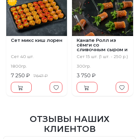
Сет микс киш лорен
Канапе Ролл из
сёмги со
сливочным сыром и
рукколой
Сет 40 шт.
Сет 15 шт. (1 шт. - 250 р.)
1800гр.
300гр.
7 250 ₽
3 750 ₽
7647 ₽
ОТЗЫВЫ НАШИХ
КЛИЕНТОВ