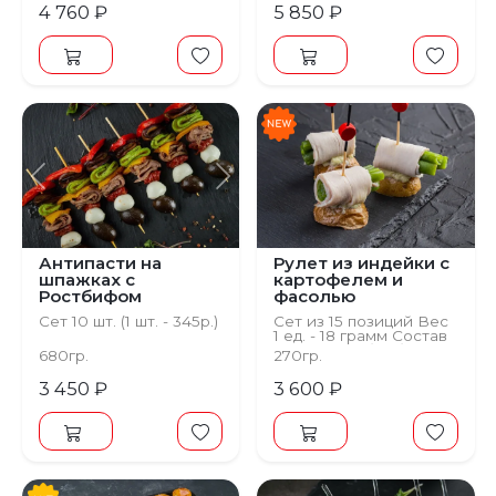
4 760 ₽
5 850 ₽
Предыдущий
Следующий
Антипасти на
Рулет из индейки с
шпажках с
картофелем и
Ростбифом
фасолью
Сет 10 шт. (1 шт. - 345р.)
Сет из 15 позиций Вес
1 ед. - 18 грамм Состав
Картофель бейби,
680гр.
270гр.
соус нуазет, индейка
су-вид, фасоль
3 450 ₽
3 600 ₽
стручковая