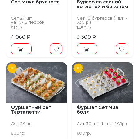
Сет Микс брускетт
Бургер со свиной
котлетой и беконом
Сет 24 шт.
Сет 10 бургеров (1 шт. -
на 10-12 персон
330 р.)
812гр.
1450гр.
4 060 ₽
3 300 ₽
Предыдущий
С
Фуршетный сет
Фуршет Сет Чиз
Тарталетти
болл
Сет 24 шт.
Сет 30 шт. (1 шт. - 145р.)
600гр.
600гр.