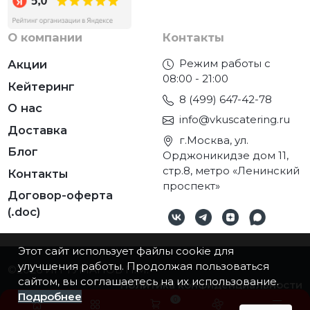
О компании
Контакты
Режим работы с
Акции
08:00 - 21:00
Кейтеринг
8 (499) 647-42-78
О нас
info@vkuscatering.ru
Доставка
г.Москва, ул.
Блог
Орджоникидзе дом 11,
стр.8, метро «Ленинский
Контакты
проспект»
Договор-оферта
(.doc)
Этот сайт использует файлы cookie для
улучшения работы. Продолжая пользоваться
©2026
ИП ТУМАНОВ П.М.
сайтом, вы соглашаетесь на их использование.
Политика конфиденциальности
Подробнее
0