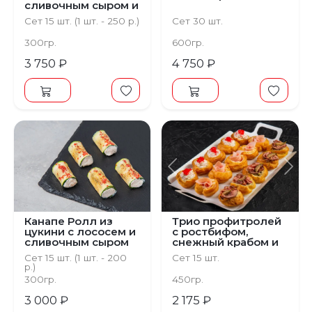
сливочным сыром и
рукколой
Сет 15 шт. (1 шт. - 250 р.)
Сет 30 шт.
300гр.
600гр.
3 750 ₽
4 750 ₽
Предыдущий
С
Канапе Ролл из
Трио профитролей
цукини с лососем и
с ростбифом,
сливочным сыром
снежный крабом и
ветчиной
Сет 15 шт. (1 шт. - 200
Сет 15 шт.
р.)
300гр.
450гр.
3 000 ₽
2 175 ₽