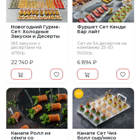
Предыдущий
С
Новогодний Гурме-
Фуршет Cет Кенди
Сет: Холодные
Бар лайт
Закуски и Десерты
183 закуски с
Сет из 54 десертов на
десертами на
компанию 25-30
компанию
персон
4715гр.
1500гр.
22 740 ₽
6 894 ₽
Канапе Ролл из
Канапе Сет Чиз
сёмги со
болл сыр/мясо