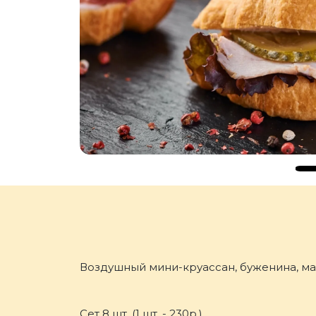
Воздушный мини-круассан, буженина, м
Сет 8 шт. (1 шт. - 230р.)