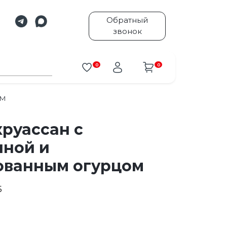
Обратный
звонок
0
0
ОМ
руассан с
иной и
ованным огурцом
5