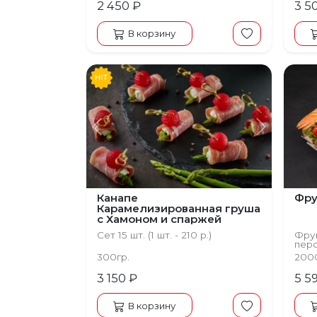
2 450 ₽
3 5
В корзину
Предыдущий
Следую
Канапе
Фру
Карамелизированная груша
с Хамоном и спаржей
Сет 15 шт. (1 шт. - 210 р.)
Фрук
пер
300гр.
200
3 150 ₽
5 5
В корзину