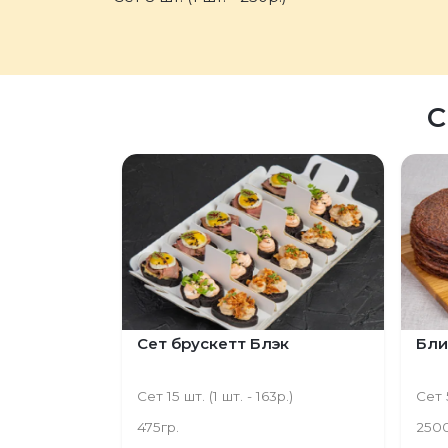
С
Сет брускетт Блэк
Бли
Сет 15 шт. (1 шт. - 163р.)
Сет 
475гр.
250