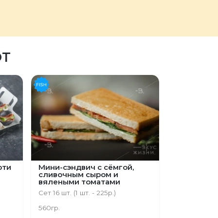
ЮТ
рти
Мини-сэндвич с сёмгой,
сливочным сыром и
вялеными томатами
Сет 16 шт. (1 шт. - 225р.)
560гр.