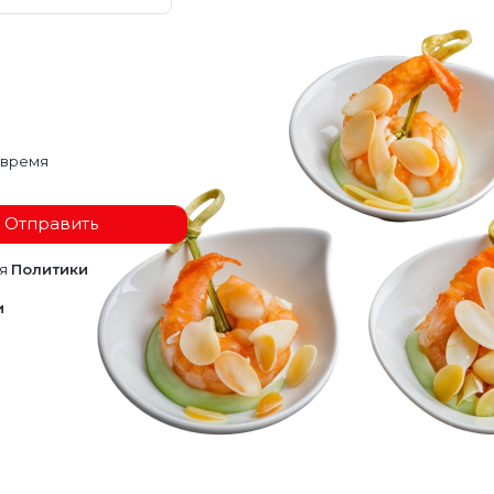
 время
Отправить
ия
Политики
и