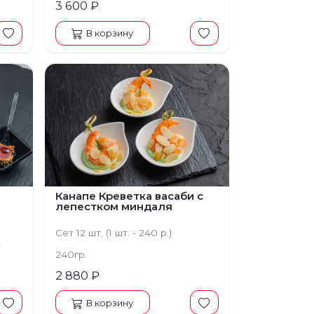
3 600 ₽
В корзину
Канапе Креветка васаби с
лепестком миндаля
Сет 12 шт. (1 шт. - 240 р.)
,
н
240гр.
2 880 ₽
В корзину