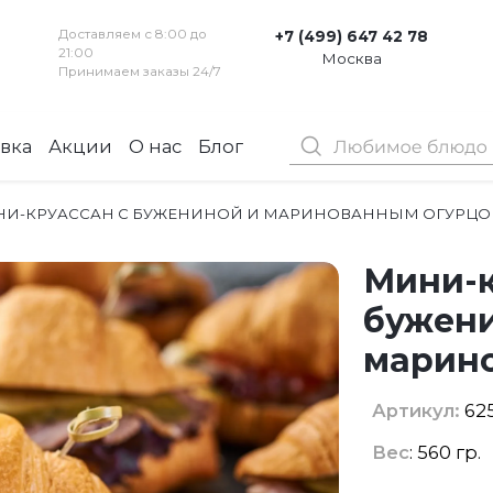
Доставляем с 8:00 до
+7 (499) 647 42 78
21:00
Москва
Принимаем заказы 24/7
вка
Акции
О нас
Блог
Контакты
И-КРУАССАН С БУЖЕНИНОЙ И МАРИНОВАННЫМ ОГУРЦ
Мини-к
бужен
марин
Артикул:
62
Вес
: 560 гр.