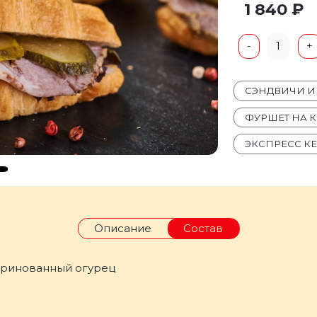
1 840 ₽
1
-
+
СЭНДВИЧИ И
ФУРШЕТ НА
ЭКСПРЕСС К
Описание
Состав
аринованный огурец