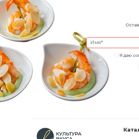
Остав
Я даю со
Ката