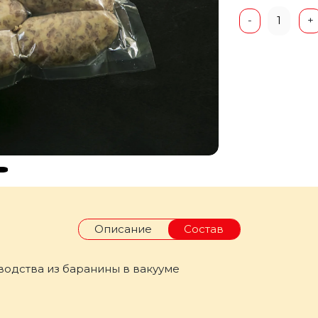
1
-
+
Описание
Состав
водства из баранины в вакууме