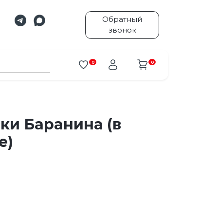
Обратный
звонок
0
0
ки Баранина (в
е)
.