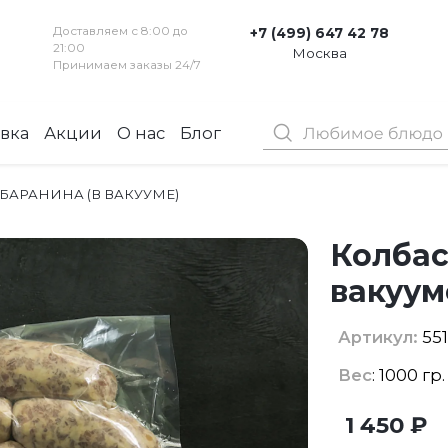
Доставляем с 8:00 до
+7 (499) 647 42 78
21:00
Москва
Принимаем заказы 24/7
вка
Акции
О нас
Блог
Контакты
БАРАНИНА (В ВАКУУМЕ)
Колбас
вакуум
Артикул:
551
Вес
: 1000 гр
1 450 ₽