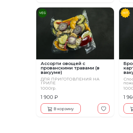
Ассорти овощей с
Бро
прованскими травами (в
кар
вакууме)
вак
ДЛЯ ПРИГОТОВЛЕНИЯ НА
Спос
ГРИЛЕ
пожа
1000гр.
100
1 900 ₽
1 9
В корзину