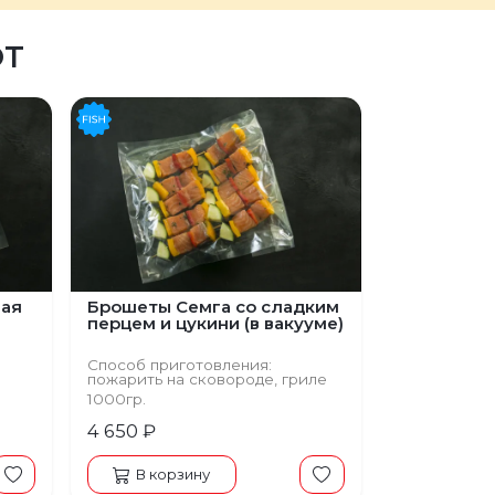
ЮТ
ная
Брошеты Семга со сладким
перцем и цукини (в вакууме)
Способ приготовления:
пожарить на сковороде, гриле
1000гр.
4 650 ₽
В корзину