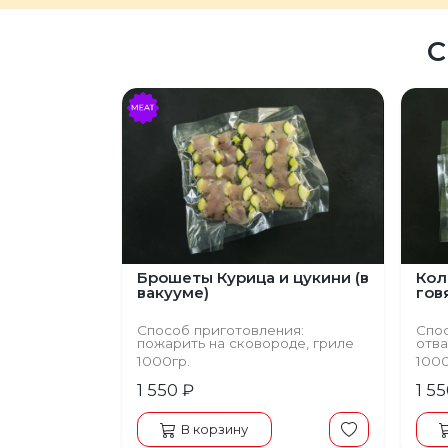
С
Брошеты Курица и цукини (в
Кол
вакууме)
гов
Способ приготовления:
Спос
пожарить на сковороде, гриле
отва
сков
1000гр.
100
1 550 ₽
1 5
В корзину