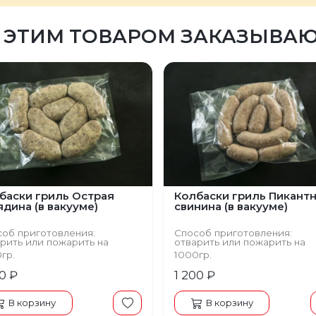
 ЭТИМ ТОВАРОМ ЗАКАЗЫВА
баски гриль Острая
Колбаски гриль Пикант
ядина (в вакууме)
свинина (в вакууме)
об приготовления:
Способ приготовления:
рить или пожарить на
отварить или пожарить на
ороде, гриле
сковороде, гриле
0гр.
1000гр.
50 ₽
1 200 ₽
В корзину
В корзину