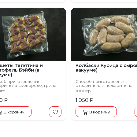
шеты Телятина и
Колбаски Курица с сыро
тофель Бэйби (в
вакууме)
ууме)
об приготовления:
Способ приготовления:
рить на сковороде, гриле
отварить или пожарить на
сковороде, гриле
0гр.
1000гр.
60 ₽
1 050 ₽
В корзину
В корзину