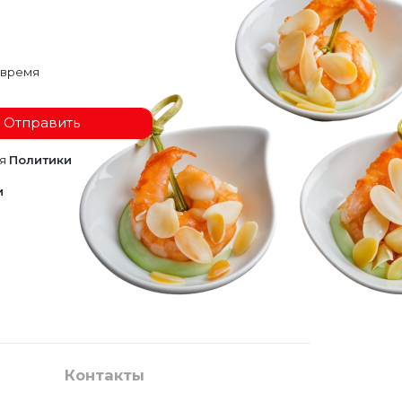
 время
Отправить
ия
Политики
и
Контакты