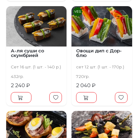
А-ля суши со
Овощи дип с Дор-
скумбрией
блю
Сет 16 шт. (1 шт. - 140 р.)
сет 12 шт. (1 шт. - 170р.)
432гр.
720гр.
2 240 ₽
2 040 ₽
Предыдущий
Следующий