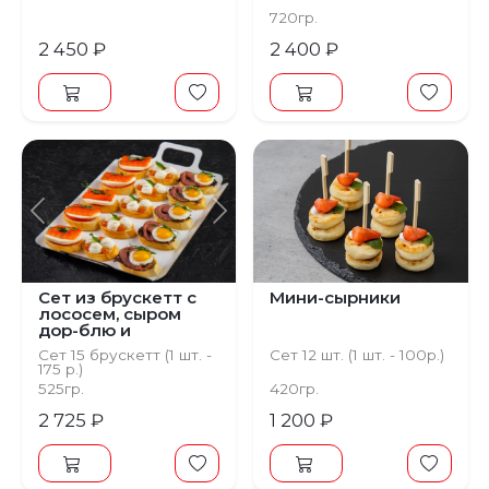
720гр.
2 450 ₽
2 400 ₽
Предыдущий
Следующий
Сет из брускетт с
Мини-сырники
лососем, сыром
дор-блю и
ростбифом
Сет 15 брускетт (1 шт. -
Сет 12 шт. (1 шт. - 100р.)
175 р.)
525гр.
420гр.
2 725 ₽
1 200 ₽