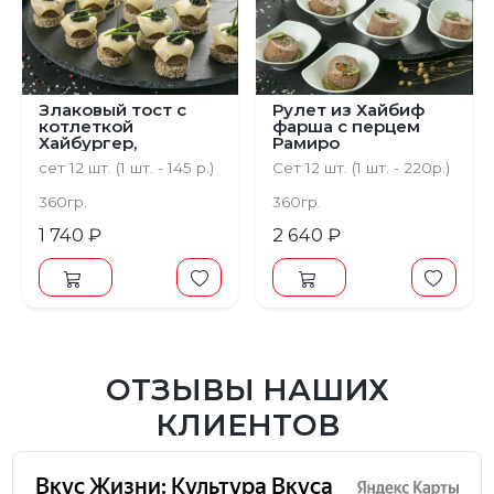
Злаковый тост с
Рулет из Хайбиф
котлеткой
фарша с перцем
Хайбургер,
Рамиро
растительным
гриль,растительным
сет 12 шт. (1 шт. - 145 р.)
Сет 12 шт. (1 шт. - 220р.)
сыром,шпинатом и
сыром,соусом
белковой икрой
песто и шпинатом
360гр.
360гр.
1 740 ₽
2 640 ₽
ОТЗЫВЫ НАШИХ
КЛИЕНТОВ