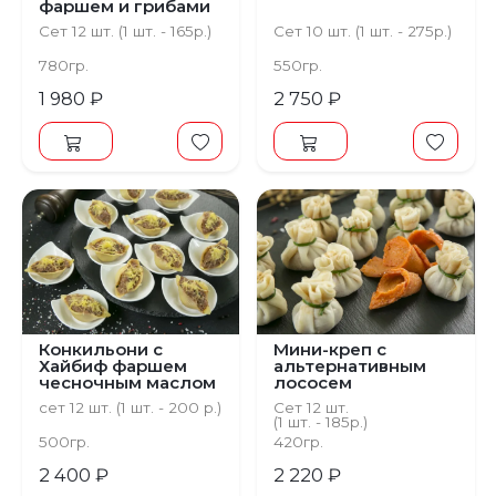
фаршем и грибами
под сливочно-
Сет 12 шт. (1 шт. - 165р.)
Сет 10 шт. (1 шт. - 275р.)
чесночным соусом
780гр.
550гр.
1 980 ₽
2 750 ₽
Конкильони с
Мини-креп с
Хайбиф фаршем
альтернативным
чесночным маслом
лососем
и растительным
сет 12 шт. (1 шт. - 200 р.)
Сет 12 шт.
сыром
(1 шт. - 185р.)
500гр.
420гр.
2 400 ₽
2 220 ₽