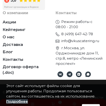
О компании
Контакты
Режим работы с
Акции
08:00 - 21:00
Кейтеринг
8 (499) 647-42-78
О нас
info@vkuscatering.ru
Доставка
г.Москва, ул.
Блог
Орджоникидзе дом 11,
стр.8, метро «Ленинский
Контакты
проспект»
Договор-оферта
(.doc)
Этот сайт использует файлы cookie для
улучшения работы. Продолжая пользоваться
©2026
ИП ТУМАНОВ П.М.
сайтом, вы соглашаетесь на их использование.
Политика конфиденциальности
Подробнее
0