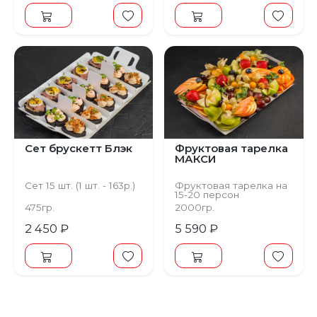
огурцы
Сет брускетт Блэк
Фруктовая тарелка
МАКСИ
Сет 15 шт. (1 шт. - 163р.)
Фруктовая тарелка на
15-20 персон
475гр.
2000гр.
2 450 ₽
5 590 ₽