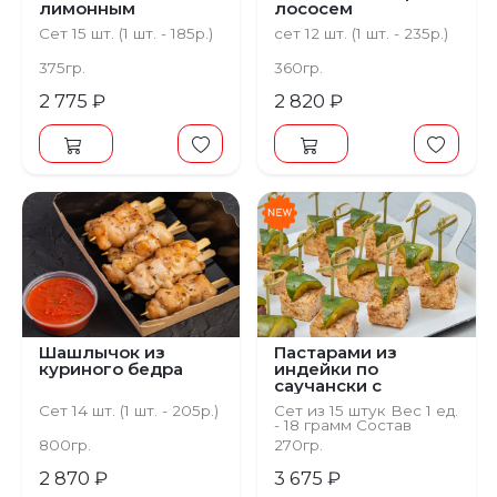
лимонным
лососем
мармеладом
Сет 15 шт. (1 шт. - 185р.)
сет 12 шт. (1 шт. - 235р.)
375гр.
360гр.
2 775 ₽
2 820 ₽
Шашлычок из
Пастарами из
куриного бедра
индейки по
саучански с
огурцом
Сет 14 шт. (1 шт. - 205р.)
Сет из 15 штук Вес 1 ед.
- 18 грамм Состав
Индейка, масло
800гр.
270гр.
растительное, перец
молотый, хлопья чили,
2 870 ₽
3 675 ₽
кунжут белый, битые