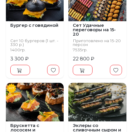
Предыдущий
Следующий
Предыдущий
С
Бургер с говядиной
Сет Удачные
переговоры на 15-
20
Сет 10 бургеров (1 шт. -
Приготовлено на 15-20
330 р.)
персон
Сет 127 шт.
1400гр.
7535гр.
3 300 ₽
22 800 ₽
Брускетта с
Эклеры со
лососем и
сливочным сыром и