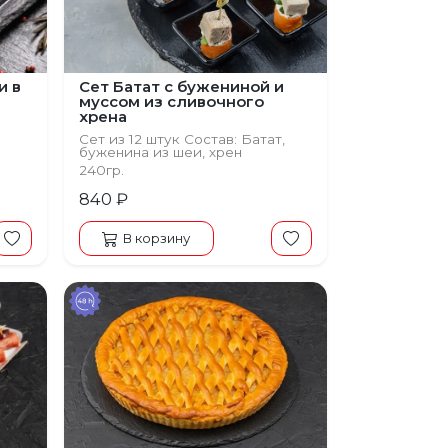
и в
Сет Батат с бужениной и
муссом из сливочного
хрена
Сет из 12 штук Состав: Батат,
буженина из шеи, хрен
240гр.
840 ₽
В корзину