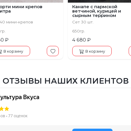
орти мини крепов
Канапе с пармской
итра
ветчиной, курицей и
сырным террином
 40 мини-крепов
Сет 30 шт.
гр.
650гр.
60 ₽
4 680 ₽
В корзину
В корзину
ОТЗЫВЫ НАШИХ КЛИЕНТОВ