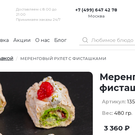
Доставляем с 8:00 до
+7 (499) 647 42 78
21:00
Москва
Принимаем заказы 24/7
вка
Акции
О нас
Блог
Контакты
АВКОЙ
МЕРЕНГОВЫЙ РУЛЕТ С ФИСТАШКАМИ
Меренг
фиста
Артикул:
135
Вес
: 480 гр.
3 360 ₽