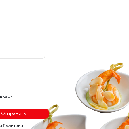
 время
Отправить
ия
Политики