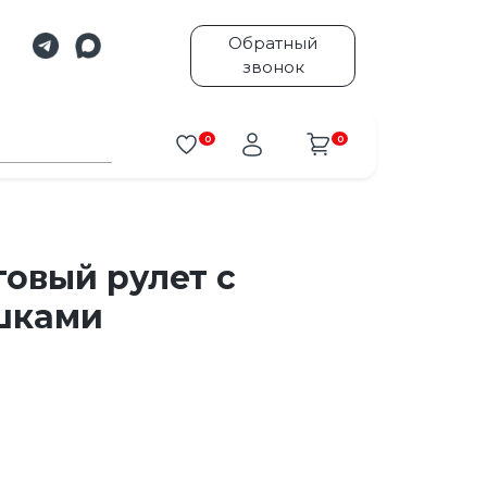
Обратный
звонок
0
0
овый рулет с
шками