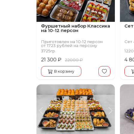
Фуршетный набор Классика
Сет
на 10-12 персон
Приготовлен на 10-12 персон
Сет 
от 1723 рублей на персону
3725гр.
1220
21 300 ₽
4 8
22000 ₽
В корзину
Предыдущий
Следую