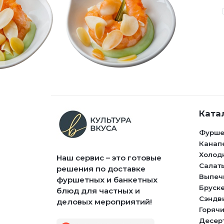
Ката
Фурше
Канап
Холод
Наш сервис – это готовые
Салат
решения по доставке
Выпеч
фуршетных и банкетных
Бруск
блюд для частных и
Сэндв
деловых мероприятий!
Горячи
Десер