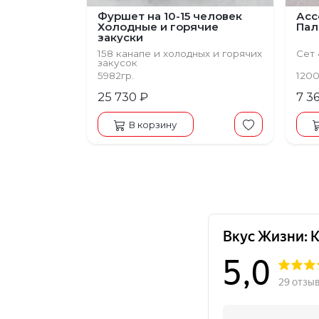
Фуршет на 10-15 человек
Асс
Холодные и горячие
Пал
закуски
158 канапе и холодных и горячих
Сет
закусок
5982гр.
1200
25 730 ₽
7 3
В корзину