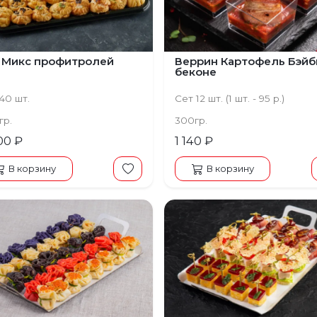
 Микс профитролей
Веррин Картофель Бэйб
беконе
40 шт.
Сет 12 шт. (1 шт. - 95 р.)
гр.
300гр.
00 ₽
1 140 ₽
В корзину
В корзину
щий