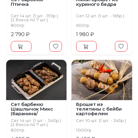
Птичка
куриного бедра
Сет 14 шт. (1 шт. -193р.)
Сет 12 шт. (1 шт. - 165р.)
(2 бокса по 7 шт.)
800гр.
600гр.
2 790 ₽
1 980 ₽
Сет барбекю
Брошет из
Шашлычок Микс
телятины с бейби
(баранина/
картофелем
говядина)
Сет 14 шт. (1 шт. - 340р.)
Сет 10 шт. (1 шт. - 345р.)
(2 бокса по 7 шт.)
800гр.
1000гр.