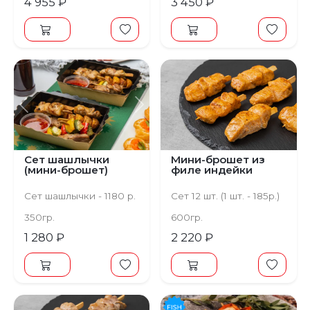
4 955 ₽
3 450 ₽
Предыдущий
Следующий
Сет шашлычки
Мини-брошет из
(мини-брошет)
филе индейки
Сет шашлычки - 1180 р.
Сет 12 шт. (1 шт. - 185р.)
350гр.
600гр.
1 280 ₽
2 220 ₽