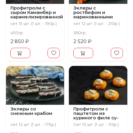
Профитроли с
Эклеры с
сыром Камамбер и
ростбифом и
карамелизированной
маринованными
грушей
огурчиками
сет 15 шт. (1 шт. - 190р.)
сет 12 шт. (1 шт. - 210р.)
450гр.
360гр.
2 850 ₽
2 520 ₽
Эклеры со
Профитроли с
снежным крабом
паштетом из
куриного филе су-
вид
сет 12 шт. (1 шт. - 175р.)
Сет 15 шт. (1 шт. - 115р.)