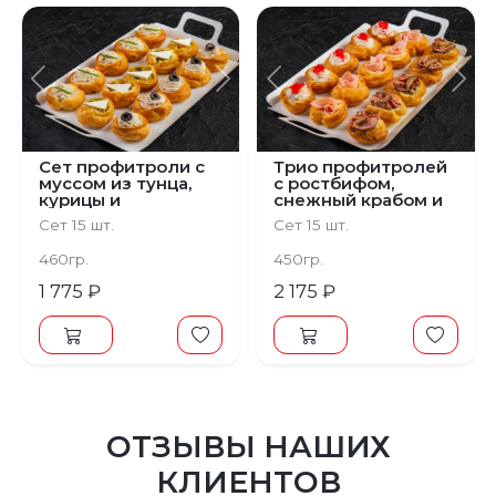
Предыдущий
Следующий
Предыдущий
С
Сет профитроли с
Трио профитролей
муссом из тунца,
с ростбифом,
курицы и
снежный крабом и
запеченных
ветчиной
Сет 15 шт.
Сет 15 шт.
овощей с брынзой
460гр.
450гр.
1 775 ₽
2 175 ₽
ОТЗЫВЫ НАШИХ
КЛИЕНТОВ