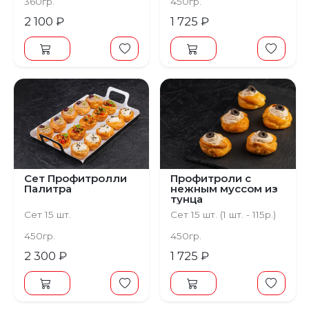
360гр.
450гр.
2 100 ₽
1 725 ₽
Сет Профитролли
Профитроли с
Палитра
нежным муссом из
тунца
Сет 15 шт.
Сет 15 шт. (1 шт. - 115р.)
450гр.
450гр.
2 300 ₽
1 725 ₽