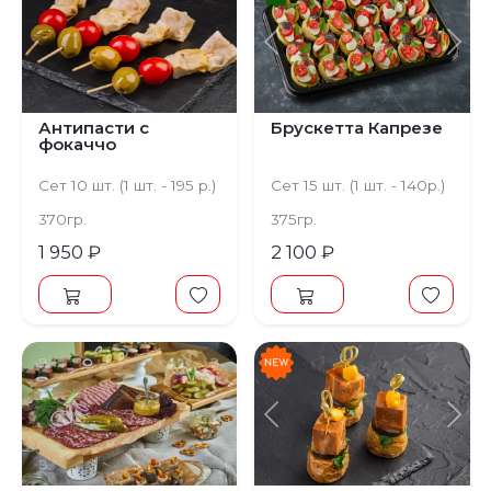
Предыдущий
С
Антипасти с
Брускетта Капрезе
фокаччо
Сет 10 шт. (1 шт. - 195 р.)
Сет 15 шт. (1 шт. - 140р.)
370гр.
375гр.
1 950 ₽
2 100 ₽
Предыдущий
С