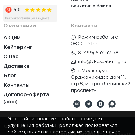
Банкетные блюда
О компании
Контакты
Режим работы с
Акции
08:00 - 21:00
Кейтеринг
8 (499) 647-42-78
О нас
info@vkuscatering.ru
Доставка
г.Москва, ул.
Блог
Орджоникидзе дом 11,
стр.8, метро «Ленинский
Контакты
проспект»
Договор-оферта
(.doc)
Этот сайт использует файлы cookie для
улучшения работы. Продолжая пользоваться
©2026
ИП ТУМАНОВ П.М.
сайтом, вы соглашаетесь на их использование.
Политика конфиденциальности