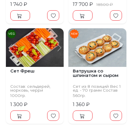
1 740 ₽
17 700 ₽
18500 ₽
Предыдущий
Следующий
Сет Фреш
Ватрушка со
шпинатом и сыром
Состав: сельдерей,
Сет из 8 позиций Вес 1
морковь, черри
ед. - 70 грамм Состав
помидоры Тарелка на
Тесто на пирожки,
1000гр.
560гр.
10-15 персон
шпинат, сыр
1 300 ₽
1 360 ₽