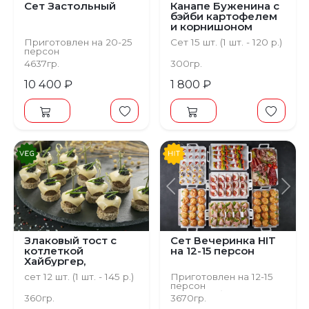
Сет Застольный
Канапе Буженина с
бэйби картофелем
и корнишоном
Приготовлен на 20-25
Сет 15 шт. (1 шт. - 120 р.)
персон
4637гр.
300гр.
10 400 ₽
1 800 ₽
Предыдущий
С
Злаковый тост с
Сет Вечеринка HIT
котлеткой
на 12-15 персон
Хайбургер,
растительным
сет 12 шт. (1 шт. - 145 р.)
Приготовлен на 12-15
сыром,шпинатом и
персон
белковой икрой
от 1157 руб. на персону
360гр.
3670гр.