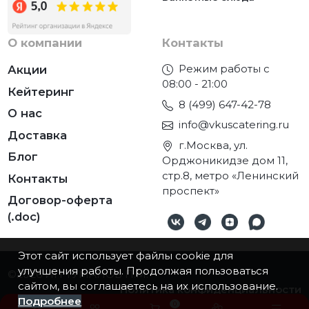
О компании
Контакты
Режим работы с
Акции
08:00 - 21:00
Кейтеринг
8 (499) 647-42-78
О нас
info@vkuscatering.ru
Доставка
г.Москва, ул.
Блог
Орджоникидзе дом 11,
стр.8, метро «Ленинский
Контакты
проспект»
Договор-оферта
(.doc)
Этот сайт использует файлы cookie для
улучшения работы. Продолжая пользоваться
©2026
ИП ТУМАНОВ П.М.
сайтом, вы соглашаетесь на их использование.
Политика конфиденциальности
Подробнее
0