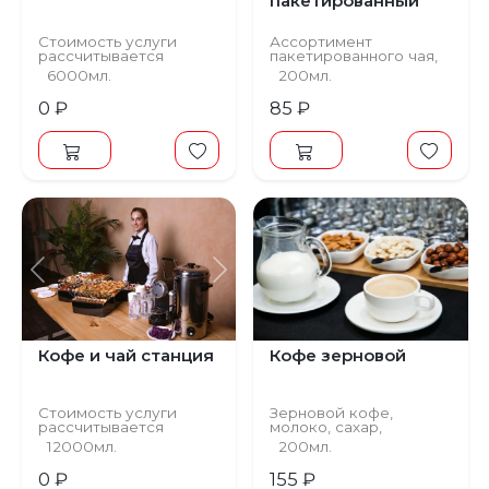
пакетированный
Стоимость услуги
Ассортимент
рассчитывается
пакетированного чая,
индивидуально
молоко, сахар,
6000мл.
200мл.
крафтовые стаканы.
0 ₽
85 ₽
Предыдущий
Следующий
Кофе и чай станция
Кофе зерновой
Стоимость услуги
Зерновой кофе,
рассчитывается
молоко, сахар,
индивидуально
крафтовые стаканы.
12000мл.
200мл.
0 ₽
155 ₽