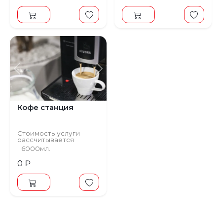
Предыдущий
Следующий
Кофе станция
Стоимость услуги
рассчитывается
индивидуально
6000мл.
0 ₽