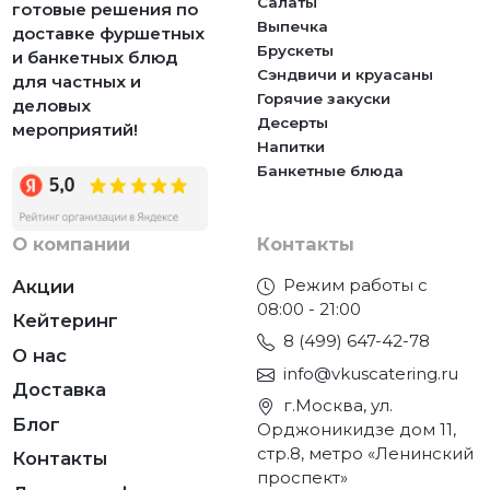
Салаты
готовые решения по
Выпечка
доставке фуршетных
Брускеты
и банкетных блюд
Сэндвичи и круасаны
для частных и
Горячие закуски
деловых
Десерты
мероприятий!
Напитки
Банкетные блюда
О компании
Контакты
Режим работы с
Акции
08:00 - 21:00
Кейтеринг
8 (499) 647-42-78
О нас
info@vkuscatering.ru
Доставка
г.Москва, ул.
Блог
Орджоникидзе дом 11,
стр.8, метро «Ленинский
Контакты
проспект»